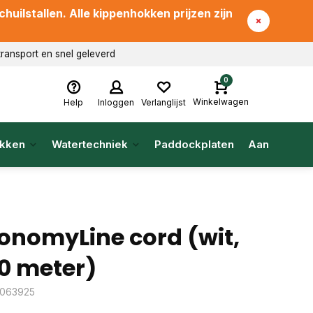
uilstallen. Alle kippenhokken prijzen zijn
transport en snel geleverd
0
Winkelwagen
Help
Inloggen
Verlanglijst
kken
Watertechniek
Paddockplaten
Aanbieding
onomyLine cord (wit,
0 meter)
: 063925