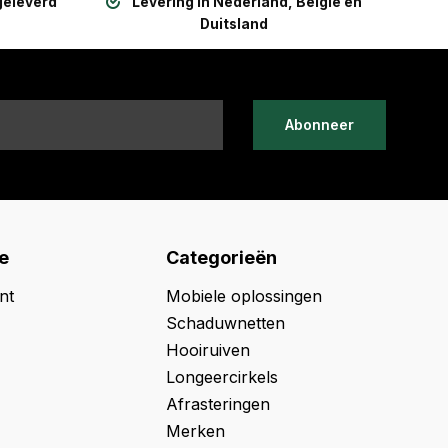
geleverd
Levering in Nederland, België en
Duitsland
Abonneer
e
Categorieën
nt
Mobiele oplossingen
Schaduwnetten
Hooiruiven
Longeercirkels
Afrasteringen
Merken