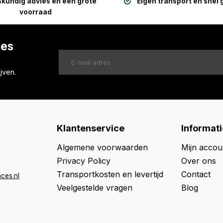
kundig advies en een grote
Eigen transport en snel 
voorraad
ces
jven.
Klantenservice
Informati
Algemene voorwaarden
Mijn accou
Privacy Policy
Over ons
Transportkosten en levertijd
Contact
ces.nl
Veelgestelde vragen
Blog