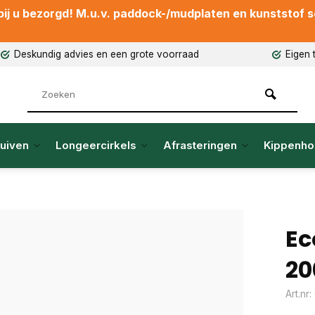
ij u bezorgd! M.u.v. paddock-/mudplaten en kunststof sch
Deskundig advies en een grote voorraad
Eigen 
uiven
Longeercirkels
Afrasteringen
Kippenho
Ec
20
Art.nr