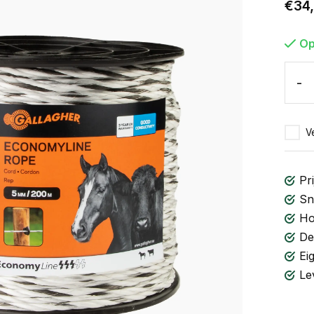
€34
Op
-
Ve
Pri
Sn
Ho
De
Ei
Le