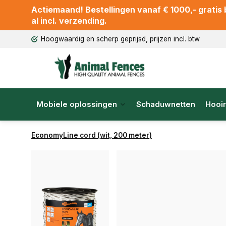
Actiemaand! Bestellingen vanaf € 1000,- gratis b
al incl. verzending.
Hoogwaardig en scherp geprijsd, prijzen incl. btw
Mobiele oplossingen
Schaduwnetten
Hooir
EconomyLine cord (wit, 200 meter)