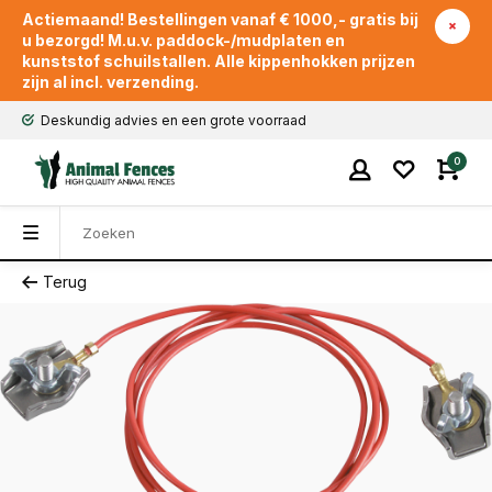
Actiemaand! Bestellingen vanaf € 1000,- gratis bij
u bezorgd! M.u.v. paddock-/mudplaten en
kunststof schuilstallen. Alle kippenhokken prijzen
zijn al incl. verzending.
Deskundig advies en een grote voorraad
0
Terug