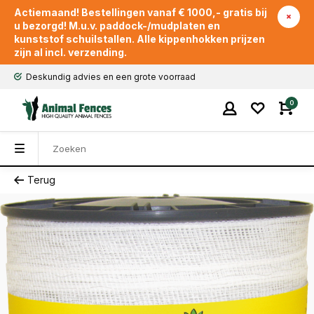
Actiemaand! Bestellingen vanaf € 1000,- gratis bij
u bezorgd! M.u.v. paddock-/mudplaten en
kunststof schuilstallen. Alle kippenhokken prijzen
zijn al incl. verzending.
Deskundig advies en een grote voorraad
0
Terug