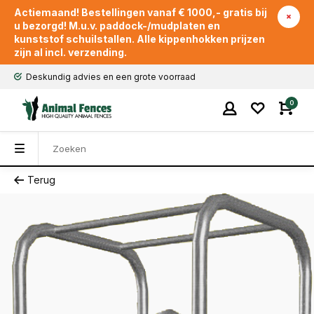
Actiemaand! Bestellingen vanaf € 1000,- gratis bij
u bezorgd! M.u.v. paddock-/mudplaten en
kunststof schuilstallen. Alle kippenhokken prijzen
zijn al incl. verzending.
Deskundig advies en een grote voorraad
0
Terug