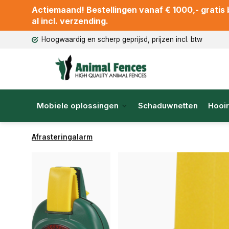
Actiemaand! Bestellingen vanaf € 1000,- gratis b
al incl. verzending.
Hoogwaardig en scherp geprijsd, prijzen incl. btw
Mobiele oplossingen
Schaduwnetten
Hooir
Afrasteringalarm