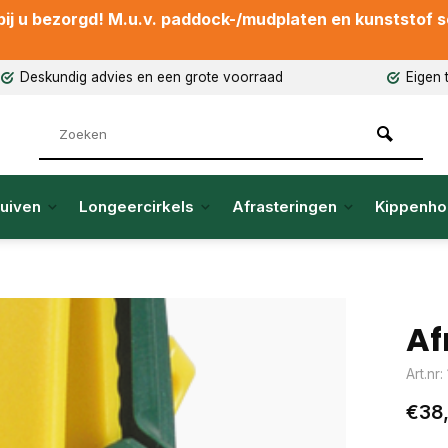
ij u bezorgd! M.u.v. paddock-/mudplaten en kunststof sch
Deskundig advies en een grote voorraad
Eigen 
uiven
Longeercirkels
Afrasteringen
Kippenho
Af
Art.nr
€38