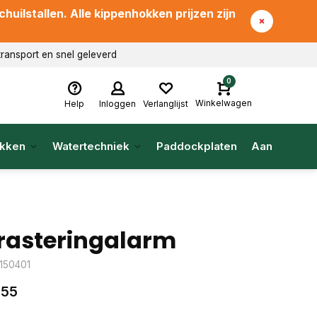
uilstallen. Alle kippenhokken prijzen zijn
transport en snel geleverd
0
Winkelwagen
Help
Inloggen
Verlanglijst
kken
Watertechniek
Paddockplaten
Aanbieding
rasteringalarm
: 150401
,55