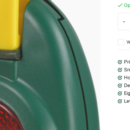
Op
-
Ve
Pri
Sn
Ho
De
Ei
Le