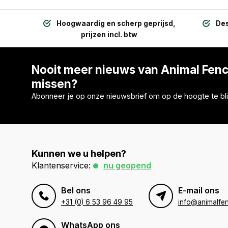
Hoogwaardig en scherp geprijsd,
Des
prijzen incl. btw
Nooit meer nieuws van Animal Fen
missen?
Abonneer je op onze nieuwsbrief om op de hoogte te bli
Kunnen we u helpen?
Klantenservice:
nu geopend
Bel ons
E-mail ons
+31 (0) 6 53 96 49 95
info@animalfen
WhatsApp ons