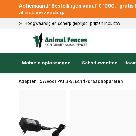
Actiemaand! Bestellingen vanaf € 1000,- gratis b
al incl. verzending.
Hoogwaardig en scherp geprijsd, prijzen incl. btw
Mobiele oplossingen
Schaduwnetten
Hooir
Adapter 1,5 A voor PATURA schrikdraadapparaten