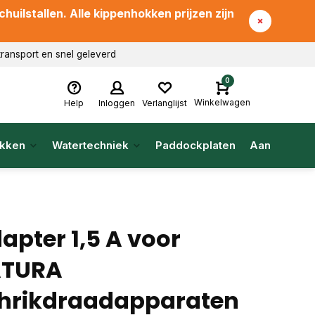
uilstallen. Alle kippenhokken prijzen zijn
transport en snel geleverd
0
Winkelwagen
Help
Inloggen
Verlanglijst
kken
Watertechniek
Paddockplaten
Aanbieding
apter 1,5 A voor
ATURA
hrikdraadapparaten