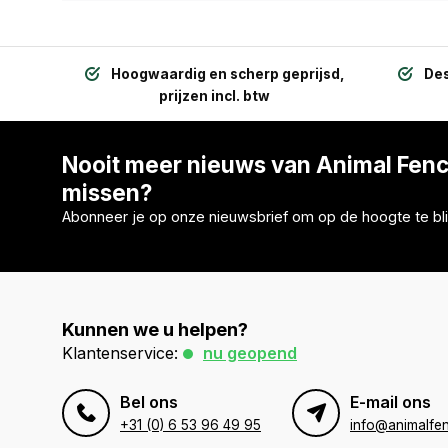
Hoogwaardig en scherp geprijsd,
Des
prijzen incl. btw
Nooit meer nieuws van Animal Fen
missen?
Abonneer je op onze nieuwsbrief om op de hoogte te bli
Kunnen we u helpen?
Klantenservice:
nu geopend
Bel ons
E-mail ons
+31 (0) 6 53 96 49 95
info@animalfen