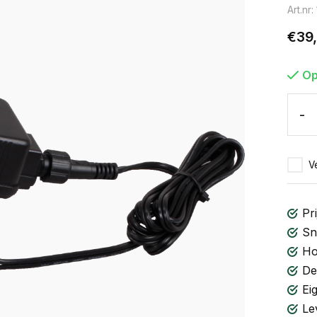
Art.nr
€39
Op
-
Ve
Pri
Sn
Ho
De
Ei
Le