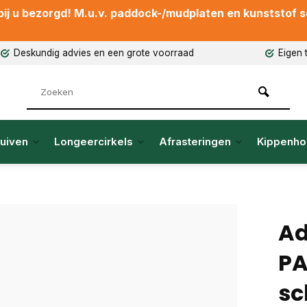
ij u bezorgd! M.u.v. paddock-/mudplaten en kunststof sch
Deskundig advies en een grote voorraad
Eigen 
uiven
Longeercirkels
Afrasteringen
Kippenho
Ad
P
sc