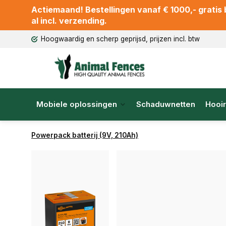
Actiemaand! Bestellingen vanaf € 1000,- gratis b
al incl. verzending.
Hoogwaardig en scherp geprijsd, prijzen incl. btw
Mobiele oplossingen
Schaduwnetten
Hooir
Powerpack batterij (9V, 210Ah)