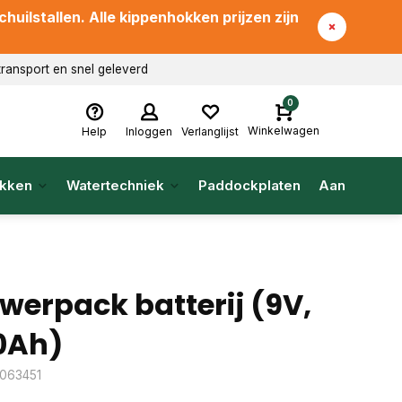
uilstallen. Alle kippenhokken prijzen zijn
transport en snel geleverd
0
Winkelwagen
Help
Inloggen
Verlanglijst
kken
Watertechniek
Paddockplaten
Aanbieding
werpack batterij (9V,
0Ah)
: 063451