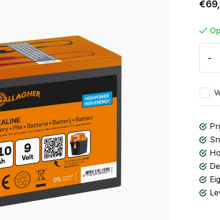
€69
Op
-
Ve
Pri
Sn
Ho
De
Ei
Le