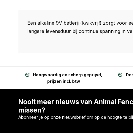
Een alkaline 9V batterij (kwikvrij!) zorgt voor
langere levensduur bij continue spanning in ver
Hoogwaardig en scherp geprijsd,
Des
prijzen incl. btw
Nooit meer nieuws van Animal Fen
missen?
Abonneer je op onze nieuwsbrief om op de hoogte te bli