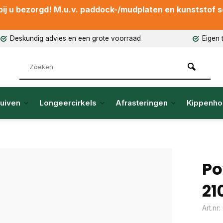
ij u bezorgd! M.u.v. paddock-/mudplaten en kunststof sch
Deskundig advies en een grote voorraad
Eigen 
uiven
Longeercirkels
Afrasteringen
Kippenho
Po
21
Art.nr