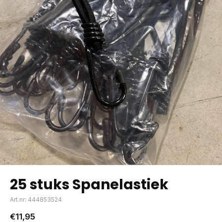
25 stuks Spanelastiek
Art.nr: 444853524
€11,95