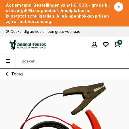
Actiemaand! Bestellingen vanaf € 1000,- gratis bij
u bezorgd! M.u.v. paddock-/mudplaten en
kunststof schuilstallen. Alle kippenhokken prijzen
zijn al incl. verzending.
Deskundig advies en een grote voorraad
0
Terug